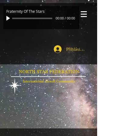
Fraternity Of The Stars
00:00
/
00:00
Přihlásit se