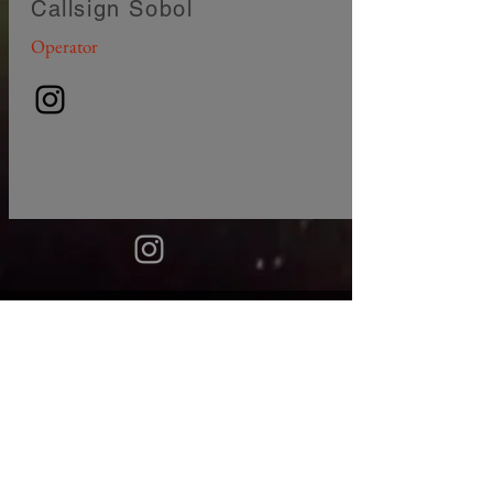
Callsign Sobol
Operator
© 2018
TÝMY V ZEMÍCH