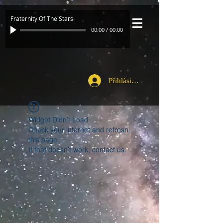
Fraternity Of The Stars
00:00
/
00:00
Přihlásit se
Widget Didn’t Load
Check your internet and refresh
this page.
If that doesn’t work, contact us.