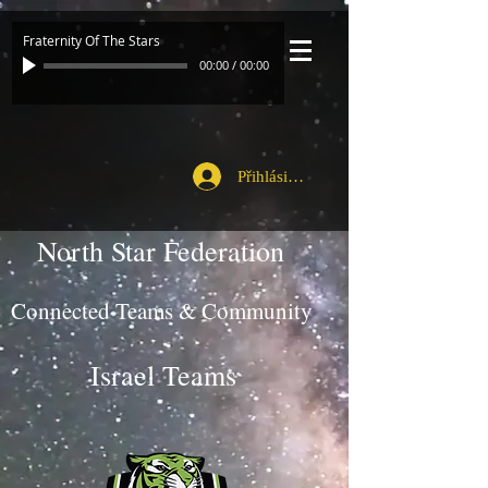
Fraternity Of The Stars
00:00
/
00:00
Přihlásit se
North Star Federation
Connected Teams & Community
Israel Teams