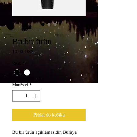
SKU: 364115376135191
Bu bir ürün
Cena
10,00 US$
Renk
*
Množství
*
Přidat do košíku
Bu bir ürün açıklamasıdır. Buraya 