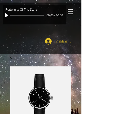
Fraternity Of The Stars
00:00
/
00:00
Přihlásit se