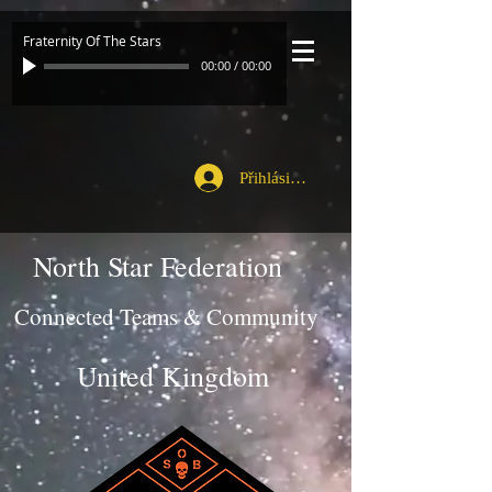
Fraternity Of The Stars
00:00
/
00:00
Přihlásit se
North Star Federation
Connected Teams & Community
United Kingdom