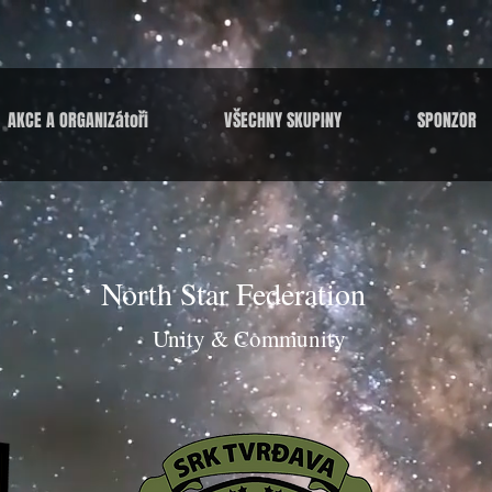
AKCE A ORGANIZátoři
VŠECHNY SKUPINY
SPONZOR
North Star Federation
Unity & Community