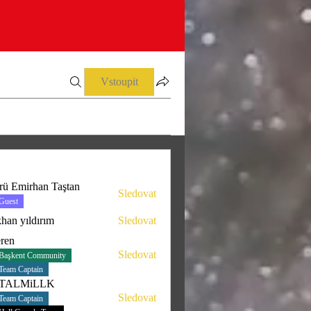
Vstoupit
rü Emirhan Taştan
Sledovat
Guest
han yıldırım
Sledovat
eren
Sledovat
Başkent Community
Team Captain
TALMiLLK
Sledovat
Team Captain