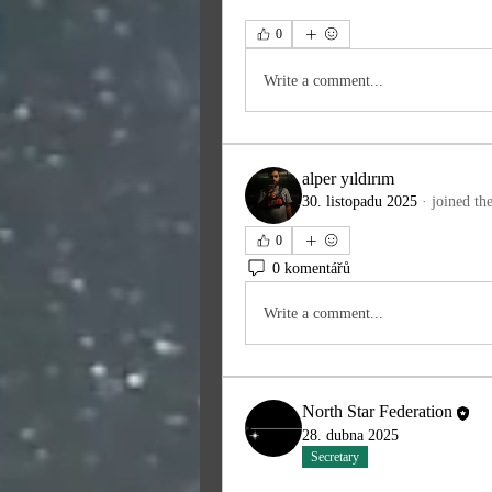
0
Write a comment...
alper yıldırım
30. listopadu 2025
·
joined th
0
0 komentářů
Write a comment...
North Star Federation
28. dubna 2025
Secretary