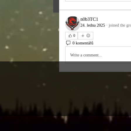
n0b3TC1
24. ledna 2025
·
joined the gr
0
0 komentářů
Write a comment...