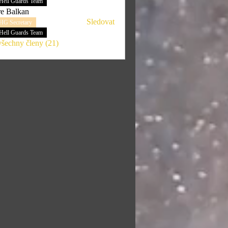
Hell Guards Team
e Balkan
Sledovat
HG Secretary
Hell Guards Team
všechny členy (21)