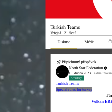
Turkish Teams
Veřejná
·
21 členů
Diskuse
Média
Č
Připíchnutý příspěvek
North Star Federation
15. dubna 2023
·
aktualizovan
Secretary
Turkish Teams
Special rules for turkey
 Tü
 Volkan ER