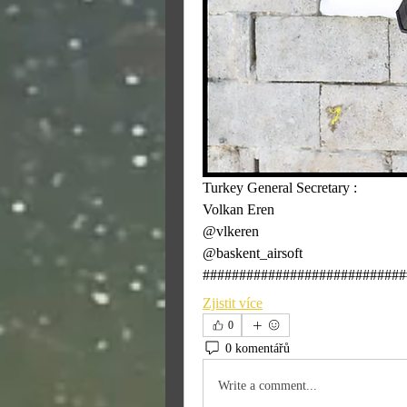
Turkey General Secretary : 
Volkan Eren
@vlkeren
@baskent_airsoft
############################
Zjistit více
0
0 komentářů
Write a comment...