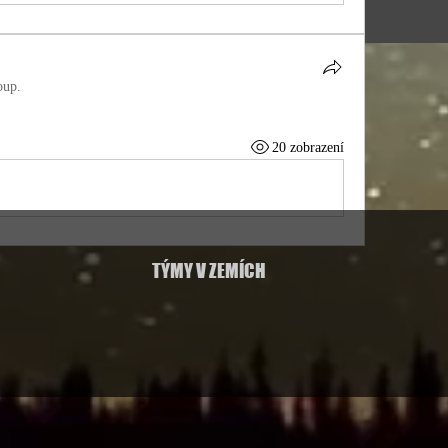
oup.
20 zobrazení
TÝMY V ZEMÍCH