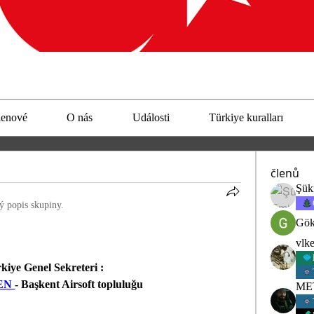
lenové
O nás
Události
Türkiye kuralları
členů
Şük
ý popis skupiny.
Gök
vlk
rkiye Genel Sekreteri :
EN 
- Başkent Airsoft topluluğu
ME