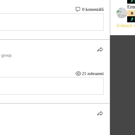
Emr
0 komentářů
Zobrazit 
e group.
21 zobrazení